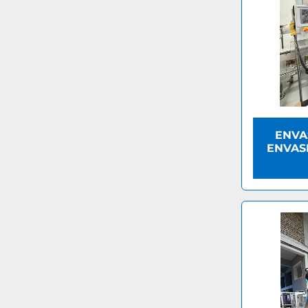
ENVA
ENVAS