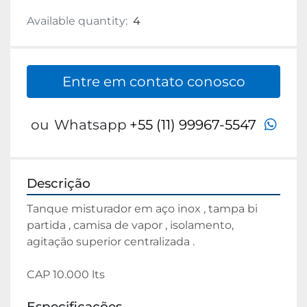
Available quantity:
4
Entre em contato conosco
wha
ou
Whatsapp
+55 (11) 99967-5547
Descrição
Tanque misturador em aço inox , tampa bi 
partida , camisa de vapor , isolamento, 
agitação superior centralizada .
CAP 10.000 lts 
Especificações