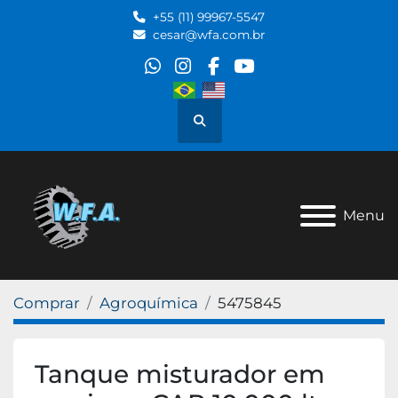
+55 (11) 99967-5547
cesar@wfa.com.br
whatsapp
instagram
facebook
youtube
Pesquisar
Menu
Comprar
Agroquímica
5475845
Tanque misturador em