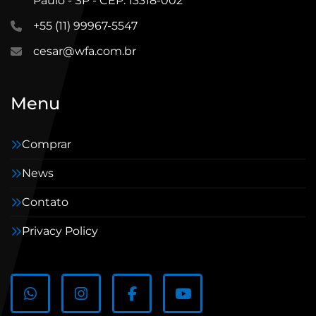
Paulo - SP - CEP: 13318-002
+55 (11) 99967-5547
cesar@wfa.com.br
Menu
Comprar
News
Contato
Privacy Policy
whatsapp
instagram
facebook
youtube