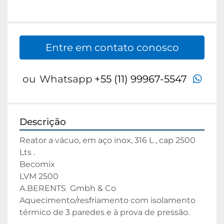
Entre em contato conosco
wha
ou
Whatsapp
+55 (11) 99967-5547
Descrição
Reator a vácuo, em aço inox, 316 L , cap 2500 
Lts .
Becomix
LVM 2500 
A.BERENTS  Gmbh & Co
Aquecimento/resfriamento com isolamento 
térmico de 3 paredes e à prova de pressão.