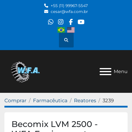
+55 (11) 99967-5547
cesar@wfa.com.br
whatsapp
instagram
facebook
youtube
Pesquisar
Menu
Comprar
Farmacêutica
Reatores
3239
Becomix LVM 2500 -