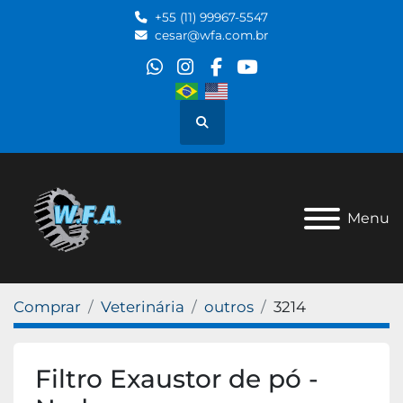
+55 (11) 99967-5547
cesar@wfa.com.br
whatsapp
instagram
facebook
youtube
Pesquisar
Menu
Comprar
Veterinária
outros
3214
Filtro Exaustor de pó -