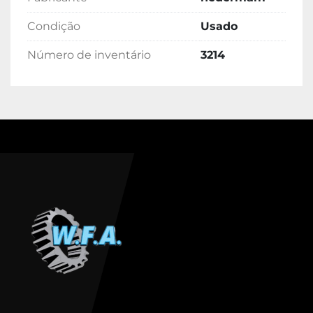
Condição
Usado
Número de inventário
3214