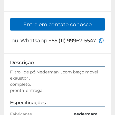
Entre em contato conosco
wha
ou
Whatsapp
+55 (11) 99967-5547
Descrição
Filtro   de pó Nederman  , com braço movel 
exaustor .
completo.
pronta  entrega .
Especificações
Fabricante
nedermam