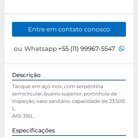
Entre em contato conosco
wha
ou
Whatsapp
+55 (11) 99967-5547
Descrição
Tanque em aço inox, com serpentina 
semicircular, bueiro superior, portinhola de 
inspeção, vaso sanitário, capacidade de 23.500 
L.

AISI 316L
Especificações