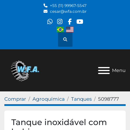
+55 (11) 99967-5547
cesar@wfa.com.br
whatsapp
instagram
facebook
youtube
Pesquisar
Menu
Comprar
Agroquímica
Tanques
5098777
Tanque inoxidável com