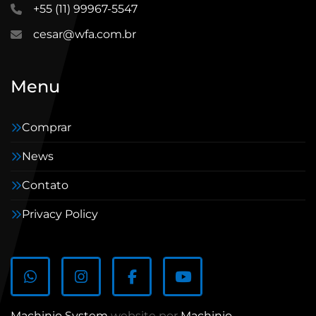
+55 (11) 99967-5547
cesar@wfa.com.br
Menu
Comprar
News
Contato
Privacy Policy
whatsapp
instagram
facebook
youtube
Machinio System
website por
Machinio