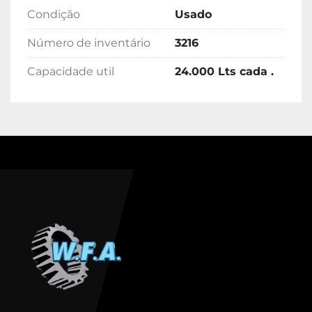
Condição
Usado
Número de inventário
3216
Capacidade util
24.000 Lts cada .