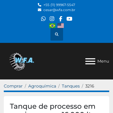
+55 (11) 99967-5547
cesar@wfa.com.br
whatsapp
instagram
facebook
youtube
Pesquisar
Menu
Comprar
Agroquímica
Tanques
3216
Tanque de processo em