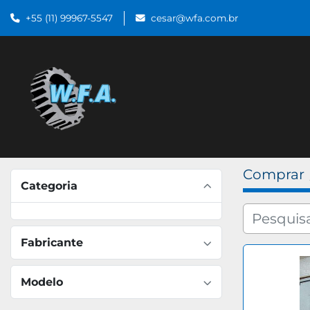
+55 (11) 99967-5547
cesar@wfa.com.br
Comprar
Categoria
Fabricante
Modelo