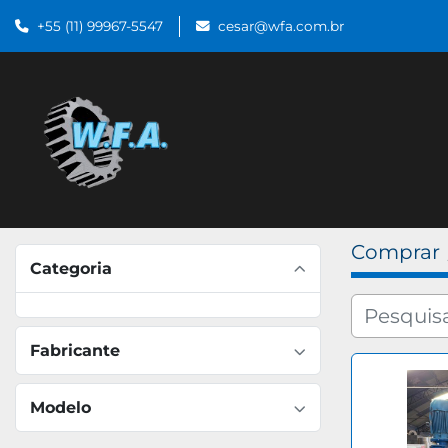
+55 (11) 99967-5547
cesar@wfa.com.br
Comprar
Categoria
Fabricante
Modelo