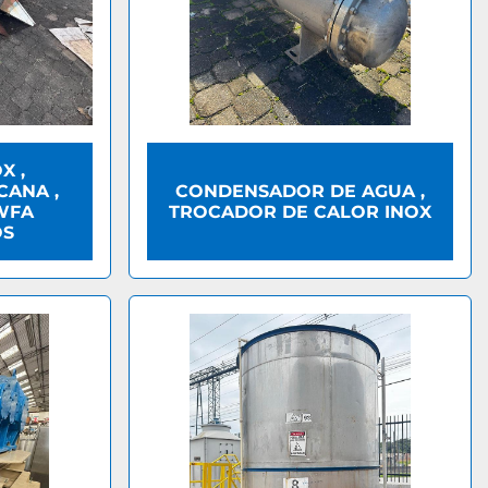
X ,
CANA ,
CONDENSADOR DE AGUA ,
 WFA
TROCADOR DE CALOR INOX
OS