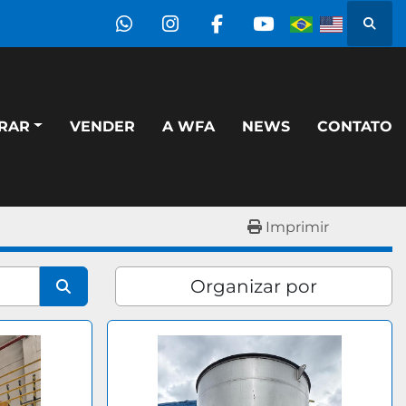
Pesqu
whatsapp
instagram
facebook
youtube
PRAR
VENDER
A WFA
NEWS
CONTATO
Imprimir
Organizar por