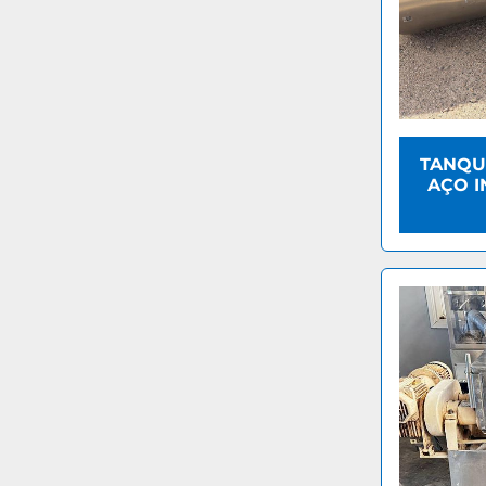
TANQU
AÇO IN