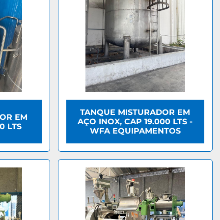
TANQUE MISTURADOR EM
OR EM
AÇO INOX, CAP 19.000 LTS -
0 LTS
WFA EQUIPAMENTOS