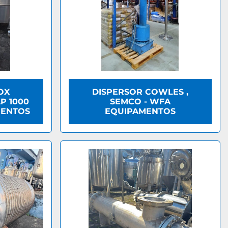
OX
DISPERSOR COWLES ,
P 1000
SEMCO - WFA
MENTOS
EQUIPAMENTOS