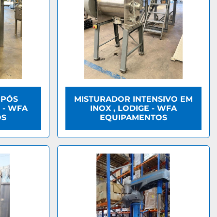
 PÓS
MISTURADOR INTENSIVO EM
 - WFA
INOX , LODIGE - WFA
OS
EQUIPAMENTOS