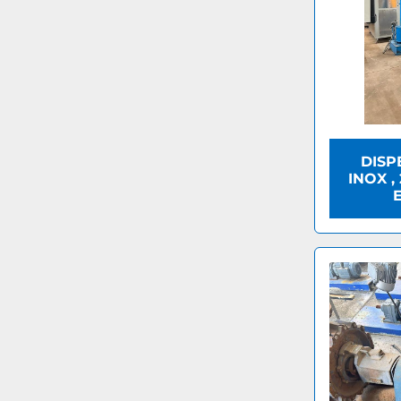
DISP
INOX ,