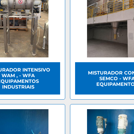
URADOR INTENSIVO
MISTURADOR CON
WAM , - WFA
SEMCO - WF
EQUIPAMENTOS
EQUIPAMENT
INDUSTRIAIS