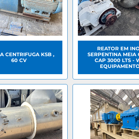
REATOR EM INO
 CENTRIFUGA KSB ,
SERPENTINA MEIA 
60 CV
CAP 3000 LTS -
EQUIPAMENT