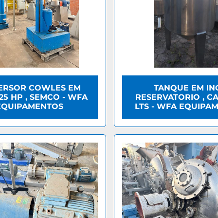
ERSOR COWLES EM
TANQUE EM IN
 25 HP , SEMCO - WFA
RESERVATORIO , CA
EQUIPAMENTOS
LTS - WFA EQUIPA