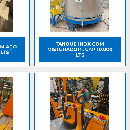
TANQUE INOX COM
EM AÇO
MISTURADOR , CAP 10.000
 LTS
LTS