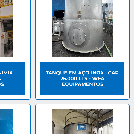
IMIX
TANQUE EM AÇO INOX , CAP
A
25.000 LTS - WFA
OS
EQUIPAMENTOS