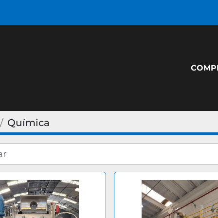
COM
Química