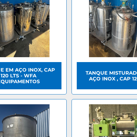
E EM AÇO INOX, CAP
TANQUE MISTURAD
120 LTS - WFA
AÇO INOX , CAP 12
EQUIPAMENTOS