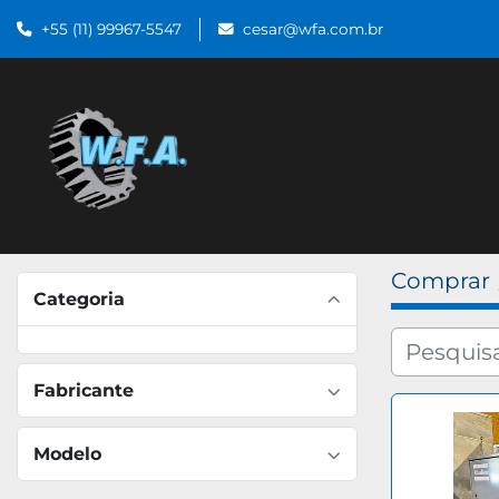
+55 (11) 99967-5547
cesar@wfa.com.br
Comprar
Categoria
Fabricante
Modelo