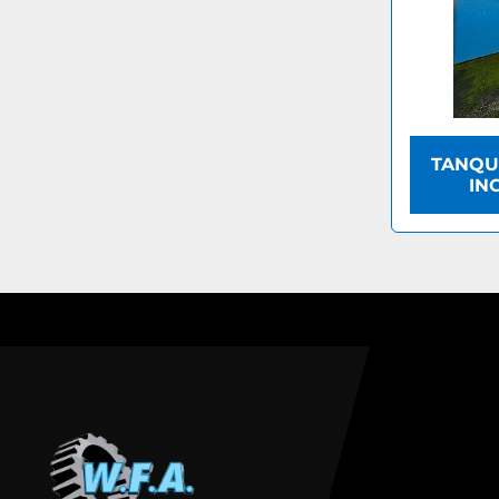
TANQU
IN