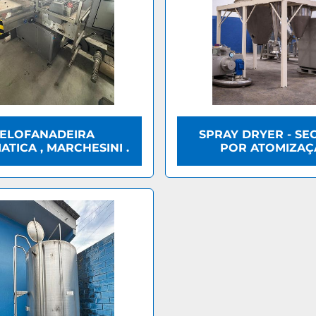
ELOFANADEIRA
SPRAY DRYER - S
TICA , MARCHESINI .
POR ATOMIZA