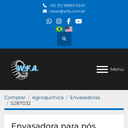
+55 (11) 99967-5547
cesar@wfa.com.br
whatsapp
instagram
facebook
youtube
Pesquisar
Menu
Comprar
Agroquímica
Envasadoras
5287032
Envasadora para pós