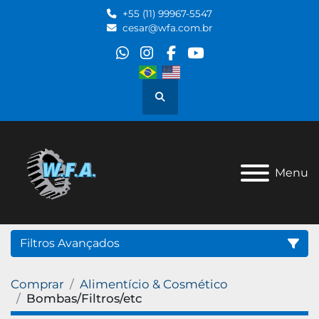
+55 (11) 99967-5547
cesar@wfa.com.br
whatsapp
instagram
facebook
youtube
Pesquisar
Menu
Filtros Avançados
Comprar
Alimentício & Cosmético
Categoria
Bombas/Filtros/etc