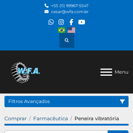
+55 (11) 99967-5547
cesar@wfa.com.br
whatsapp
instagram
facebook
youtube
Pesquisar
Menu
Filtros Avançados
Comprar
Farmacêutica
Peneira vibratória
Categoria