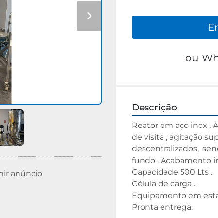
E
ou
Wh
Descrição
Reator em aço inox , AI
de visita , agitação su
descentralizados,  se
fundo . Acabamento i
Capacidade 500 Lts .
mir anúncio
Célula de carga .
Equipamento em esta
Pronta entrega. 