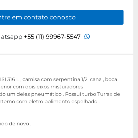
ntre em contato conosco
whatsapp
atsapp
+55 (11) 99967-5547
SI 316 L , camisa com serpentina 1/2  cana , boca 
perior com dois eixos misturadores  
ndo um deles pneumático . Possui turbo Turrax de 
nterno com eletro polimento espelhado .
do de novo .