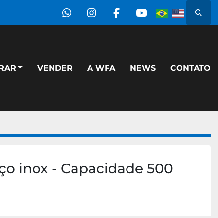
Pesqu
whatsapp
instagram
facebook
youtube
PRAR
VENDER
A WFA
NEWS
CONTATO
ço inox - Capacidade 500