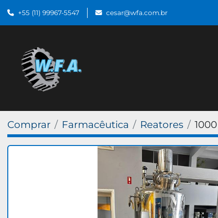
+55 (11) 99967-5547
cesar@wfa.com.br
Comprar
Farmacêutica
Reatores
1000