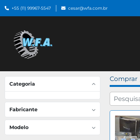
+55 (11) 99967-5547
cesar@wfa.com.br
Comprar
Categoria
Fabricante
Modelo