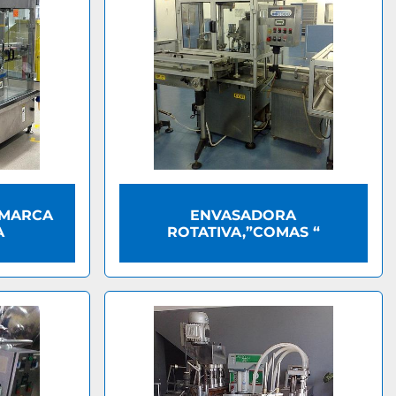
 MARCA
ENVASADORA
A
ROTATIVA,”COMAS “