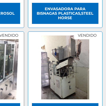
ENVASADORA PARA
EROSOL
BISNAGAS PLASTICAS,STEEL
HORSE
VENDIDO
VENDIDO