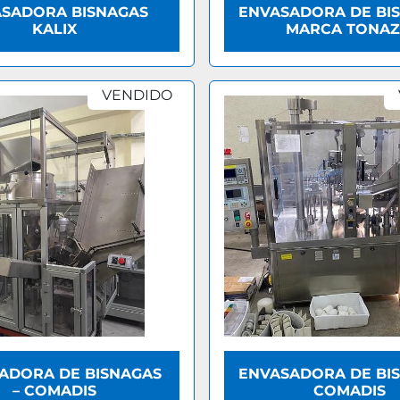
SADORA BISNAGAS
ENVASADORA DE BIS
KALIX
MARCA TONAZ
VENDIDO
ADORA DE BISNAGAS
ENVASADORA DE BIS
– COMADIS
COMADIS