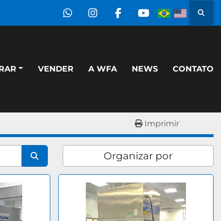
Pesqu
whatsapp
instagram
facebook
youtube
PRAR
VENDER
A WFA
NEWS
CONTATO
Imprimir
Organizar por