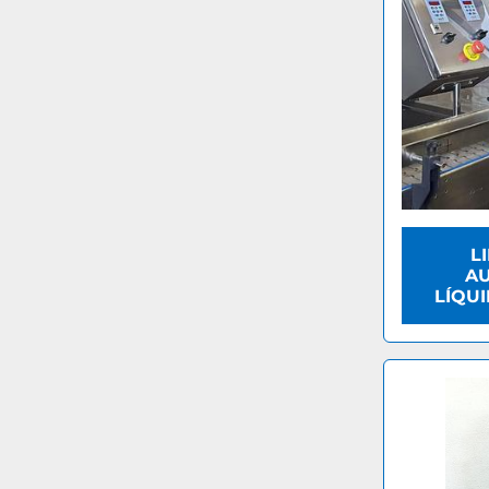
L
AU
LÍQU