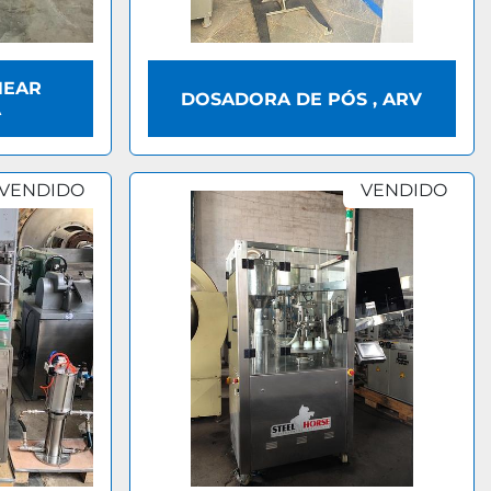
NEAR
DOSADORA DE PÓS , ARV
A
VENDIDO
VENDIDO