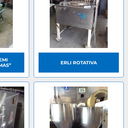
EMI
ERLI ROTATIVA
MAS”