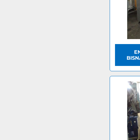
E
BISN