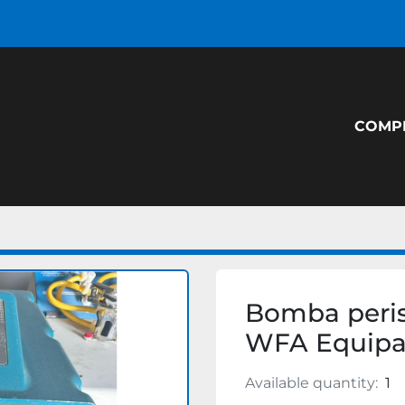
COM
Bomba peris
WFA Equip
Available quantity:
1