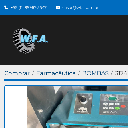
+55 (11) 99967-5547
cesar@wfa.com.br
Comprar
Farmacêutica
BOMBAS
3174