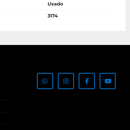
Usado
3174
whatsapp
instagram
facebook
youtub