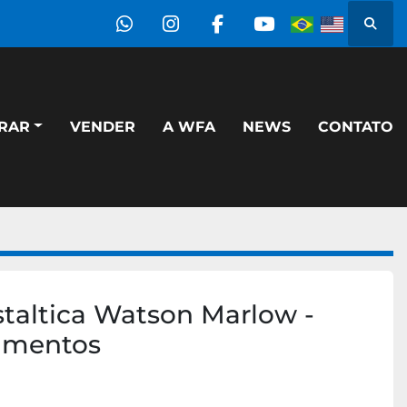
Pesqu
whatsapp
instagram
facebook
youtube
PRAR
VENDER
A WFA
NEWS
CONTATO
taltica Watson Marlow -
amentos