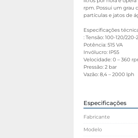
litros por hora e oper
rpm. Possui um grau de
partículas e jatos de 
Especificações técnic
: Tensão: 100-120/220-
Potência: 515 VA
Invólucro: IP55
Velocidade: 0 – 360 r
Pressão: 2 bar
Vazão: 8,4 – 2000 lph
Dimensões externas (L) 
Especificações
Fabricante
Modelo