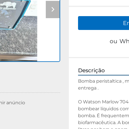
E
ou
Wh
Descrição
Bomba peristaltica , 
entrega .
O Watson Marlow 704U
mir anúncio
bombear líquidos corro
bomba. É frequentemen
biofarmacêutica. A bo