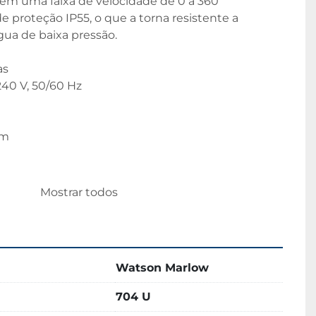
a em uma faixa de velocidade de 0 a 360 
 proteção IP55, o que a torna resistente a 
água de baixa pressão. 
as
240 V, 50/60 Hz
pm
x (P) x (A): 41 x 47 x 24 cm
Mostrar todos
Watson Marlow
704 U