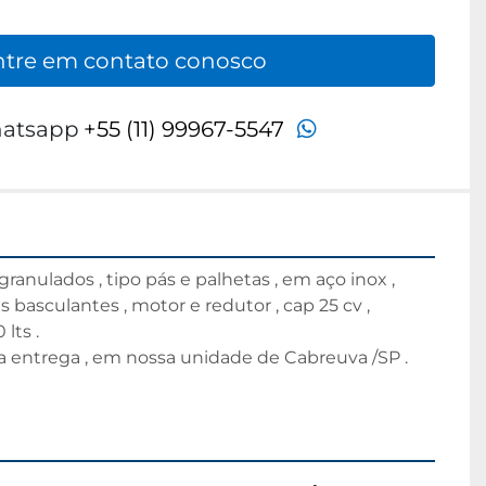
ntre em contato conosco
whatsapp
atsapp
+55 (11) 99967-5547
ranulados , tipo pás e palhetas , em aço inox , 
asculantes , motor e redutor , cap 25 cv , 
ts .

entrega , em nossa unidade de Cabreuva /SP .
