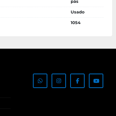
pás
Usado
1054
whatsapp
instagram
facebook
youtub