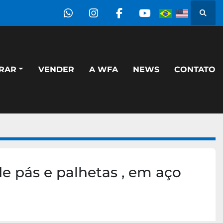
Pesqu
whatsapp
instagram
facebook
youtube
PRAR
VENDER
A WFA
NEWS
CONTATO
e pás e palhetas , em aço