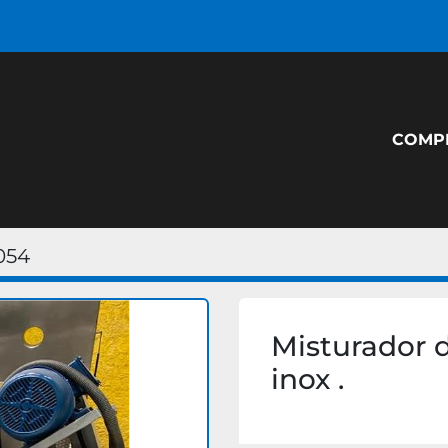
COM
054
Misturador d
inox .