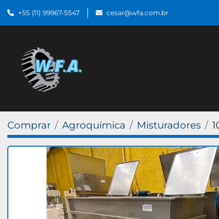
+55 (11) 99967-5547
cesar@wfa.com.br
Comprar
Agroquímica
Misturadores
1