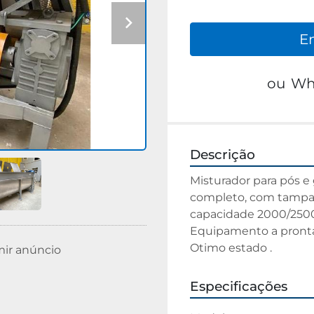
E
ou
Wh
Descrição
Misturador para pós e g
completo, com tampas b
capacidade 2000/2500 l
Equipamento a pronta 
Otimo estado .
mir anúncio
Especificações