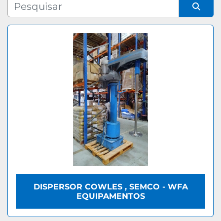
Fabricante
Organizar por
Modelo
DISPERSOR COWLES , SEMCO - WFA
EQUIPAMENTOS