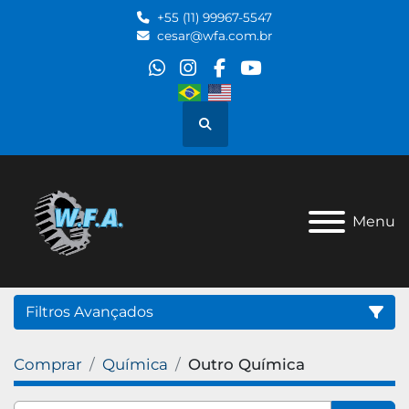
+55 (11) 99967-5547
cesar@wfa.com.br
whatsapp
instagram
facebook
youtube
Pesquisar
Menu
Filtros Avançados
Comprar
Química
Outro Química
Categoria