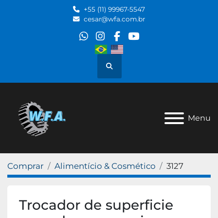
+55 (11) 99967-5547
cesar@wfa.com.br
whatsapp
instagram
facebook
youtube
Pesquisar
Menu
Comprar
Alimentício & Cosmético
3127
Trocador de superficie