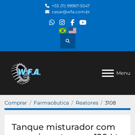
+55 (11) 99967-5547
cesar@wfa.com.br
whatsapp
instagram
facebook
youtube
Pesquisar
Menu
Comprar
Farmacêutica
Reatores
3108
Tanque misturador com