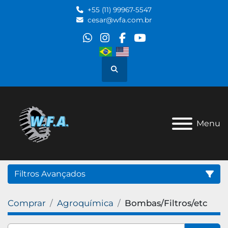
+55 (11) 99967-5547
cesar@wfa.com.br
whatsapp
instagram
facebook
youtube
Pesquisar
Menu
Filtros Avançados
Comprar
Agroquímica
Bombas/Filtros/etc
Categoria