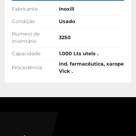
Fabricante
Inoxill
Condição
Usado
Número de
3250
inventário
Capacidade
1.000 Lts uteis .
ind. farmacêutica, xarope
Procedência
Vick .