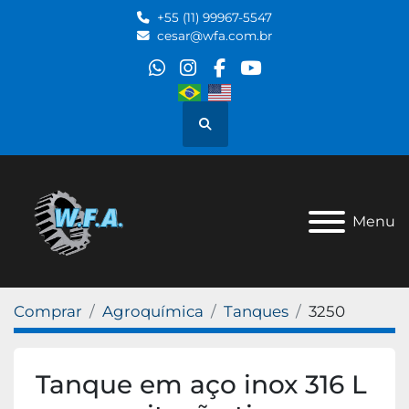
+55 (11) 99967-5547
cesar@wfa.com.br
whatsapp
instagram
facebook
youtube
Pesquisar
Menu
Comprar
Agroquímica
Tanques
3250
Tanque em aço inox 316 L