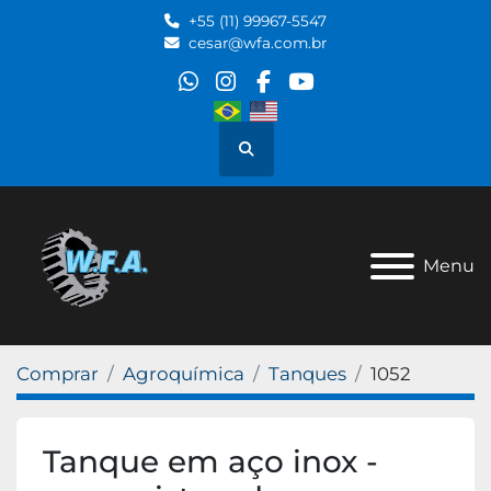
+55 (11) 99967-5547
cesar@wfa.com.br
whatsapp
instagram
facebook
youtube
Pesquisar
Menu
Comprar
Agroquímica
Tanques
1052
Tanque em aço inox -