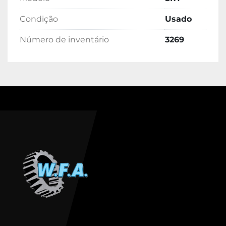
orgânica no tratamento de água e 
Condição
Usado
esgoto.
Contra Lavagem de Filtros:
Número de inventário
3269
Fornecimento de ar comprimido para 
expandir os grãos de areia e limpar os 
filtros de água.
Movimentação de Biogás:
 Transporte e 
pressurização do biogás gerado em 
digestores anaeróbicos.
2. Transporte Pneumático
Usado para transportar materiais a 
granel (pó, grãos, cascas, cinzas, farinhas, 
açúcar) por meio de uma corrente de ar, 
seja por sucção (vácuo) ou descarga 
(pressão).
3. Outras Aplicações Industriais
Secagem de Materiais:
 Circulação de ar 
(muitas vezes aquecido) em sistemas 
de secagem.