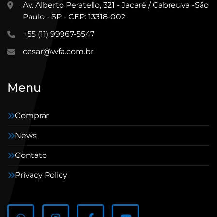
Av. Alberto Peratello, 321 - Jacaré / Cabreuva -São
Processos de Combustão:
 Insuflação 
Paulo - SP - CEP: 13318-002
de ar em incineradores, fornos e 
geradores para aumentar a  eficiência 
+55 (11) 99967-5547
da queima.
cesar@wfa.com.br
Indústria Alimentícia/Farmacêutica:
Modelos como o 
SR/OF e SRT/OF (Oil 
Free - Isento de Óleo)
 são cruciais para 
Menu
processos sensíveis que exigem ar 
totalmente livre de contaminação por 
lubrificantes.
Comprar
News
Contato
Privacy Policy