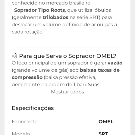
conhecido no mercado brasileiro.  
Soprador Tipo Roots
, que utiliza lóbulos 
(geralmente 
trilobados
 na série SRT) para 
deslocar um volume definido de ar ou gás a 
cada rotação.
💨 Para que Serve o Soprador OMEL?
O foco principal de um soprador é gerar 
vazão
(grande volume de gás) sob 
baixas taxas de 
compressão
 (baixa pressão efetiva, 
geralmente na ordem de 1 bar). Suas 
aplicações industriais são muito vastas:
Mostrar todos
1. Saneamento e Tratamento de Água
Aeração de Lagoas e Tanques:
 É a 
Especificações
aplicação mais comum. O ar é soprado 
no fundo de tanques de aeração para 
Fabricante
OMEL
fornecer oxigênio a bactérias aeróbias, 
essenciais para decompor a matéria 
Modelo
SRT