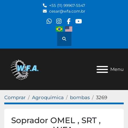
+55 (11) 99967-5547
cesar@wfa.com.br
whatsapp
instagram
facebook
youtube
Pesquisar
Menu
Comprar
Agroquímica
bombas
3269
Soprador OMEL , SRT ,