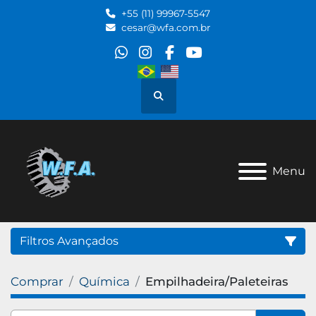
+55 (11) 99967-5547
cesar@wfa.com.br
whatsapp
instagram
facebook
youtube
Pesquisar
Menu
Filtros Avançados
Comprar
Química
Empilhadeira/Paleteiras
Categoria