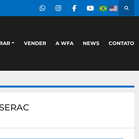
Pesqu
whatsapp
instagram
facebook
youtube
PRAR
VENDER
A WFA
NEWS
CONTATO
 SERAC