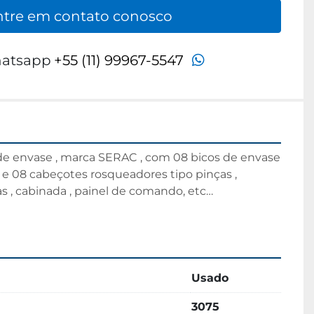
ntre em contato conosco
whatsapp
atsapp
+55 (11) 99967-5547
e envase , marca SERAC , com 08 bicos de envase 
) e 08 cabeçotes rosqueadores tipo pinças , 
 , cabinada , painel de comando, etc…

Usado
3075