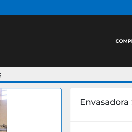
COM
5
Envasadora