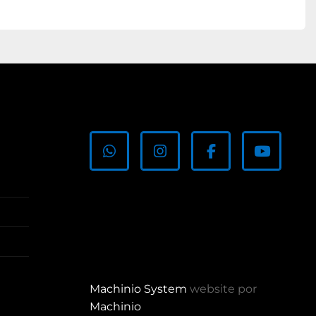
whatsapp
instagram
facebook
youtub
Machinio System
website por
Machinio