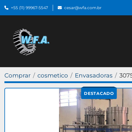
+55 (11) 99967-5547
cesar@wfa.com.br
Comprar
cosmetico
Envasadoras
307
DESTACADO