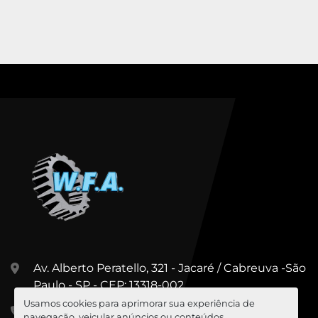
Av. Alberto Peratello, 321 - Jacaré / Cabreuva -São
Paulo - SP - CEP: 13318-002
Usamos cookies para aprimorar sua experiência de
+55 (11) 99967-5547
navegação, veicular anúncios ou conteúdos