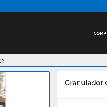
COM
92
Granulador 