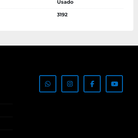
Usado
3192
whatsapp
instagram
facebook
youtub