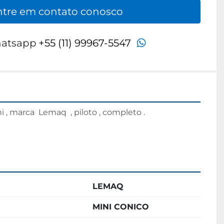
ntre em contato conosco
whatsapp
atsapp
+55 (11) 99967-5547
 , marca  Lemaq  , piloto , completo .
LEMAQ
MINI CONICO