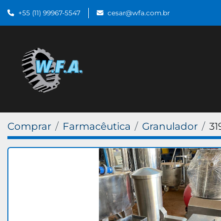
+55 (11) 99967-5547
cesar@wfa.com.br
Comprar
Farmacêutica
Granulador
31