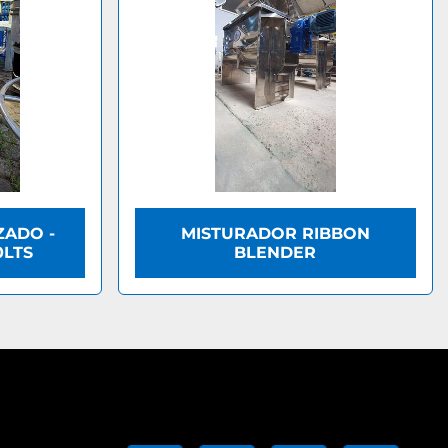
ZADO -
MISTURADOR RIBBON
0LTS
BLENDER