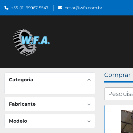
+55 (11) 99967-5547
cesar@wfa.com.br
Comprar
Categoria
Fabricante
Modelo