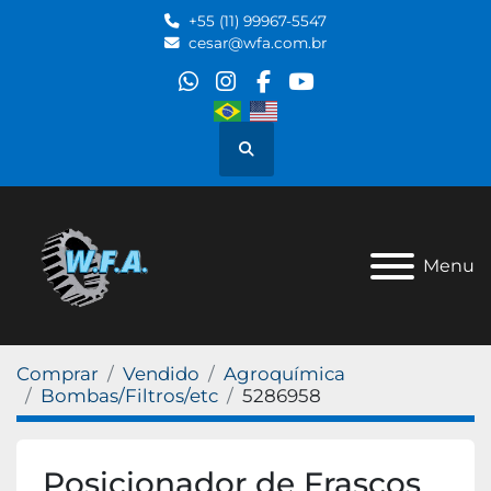
+55 (11) 99967-5547
cesar@wfa.com.br
whatsapp
instagram
facebook
youtube
Pesquisar
Menu
Comprar
Vendido
Agroquímica
Bombas/Filtros/etc
5286958
Posicionador de Frascos