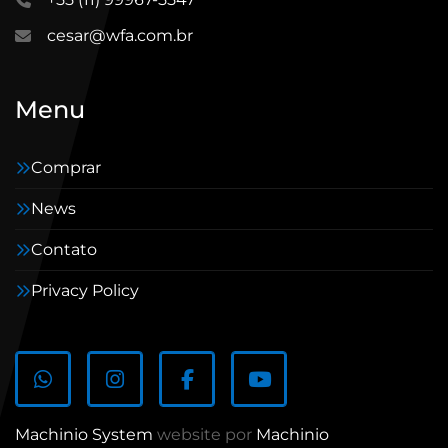
cesar@wfa.com.br
Menu
Comprar
News
Contato
Privacy Policy
whatsapp
instagram
facebook
youtube
Machinio System
website por
Machinio