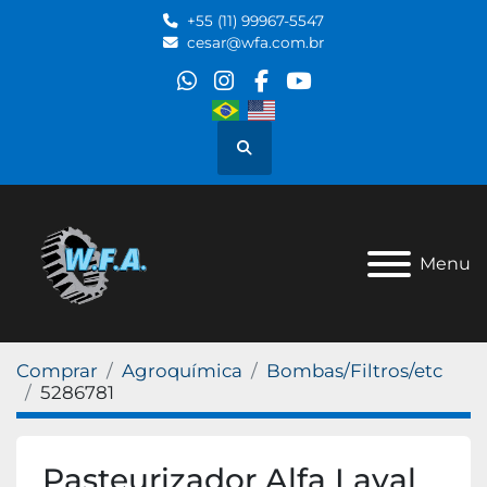
+55 (11) 99967-5547
cesar@wfa.com.br
whatsapp
instagram
facebook
youtube
Pesquisar
Menu
Comprar
Agroquímica
Bombas/Filtros/etc
5286781
Pasteurizador Alfa Laval