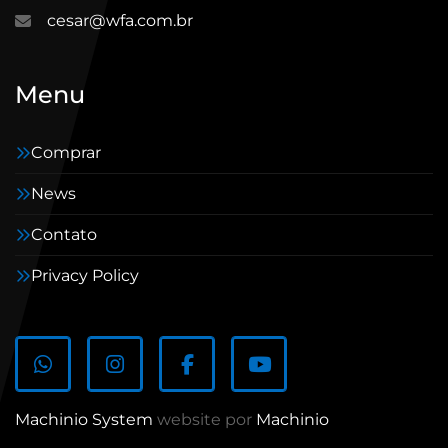
cesar@wfa.com.br
Menu
Comprar
News
Contato
Privacy Policy
whatsapp
instagram
facebook
youtube
Machinio System
website por
Machinio