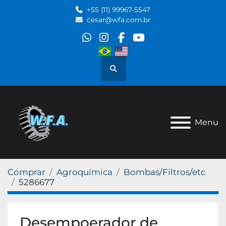
+55 (11) 99967-5547
cesar@wfa.com.br
whatsapp
instagram
facebook
youtube
Pesquisar
Menu
Comprar
Agroquímica
Bombas/Filtros/etc
5286677
Desempoerador de