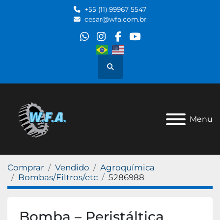
+55 (11) 99967-5547
cesar@wfa.com.br
whatsapp
instagram
facebook
youtube
Pesquisar
Menu
Comprar
Vendido
Agroquímica
Bombas/Filtros/etc
5286988
Bomba – Peristáltica