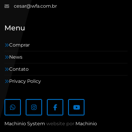
cesar@wfa.com.br
Menu
Comprar
News
Contato
Privacy Policy
whatsapp
instagram
facebook
youtube
Machinio System
website por
Machinio