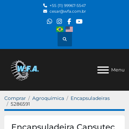
+55 (11) 99967-5547
cesar@wfa.com.br
whatsapp
instagram
facebook
youtube
Pesquisar
Menu
Comprar
Agroquímica
Encapsuladeiras
5286591
Encapsuladeira Capsutec