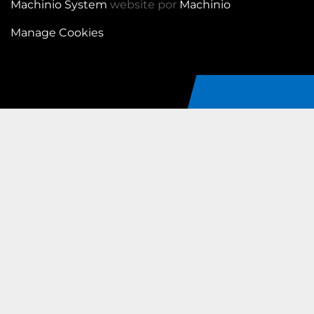
Machinio System
website por
Machinio
Manage Cookies