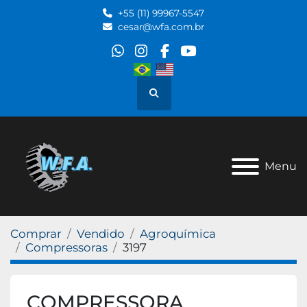
+55 (11) 99967-5547
cesar@wfa.com.br
whatsapp
instagram
facebook
youtube
Pesquisar
Menu
Comprar
Vendido
Agroquímica
Compressoras
3197
COMPRESSORA