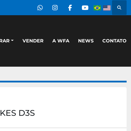
Pesqu
whatsapp
instagram
facebook
youtube
PRAR
VENDER
A WFA
NEWS
CONTATO
KES D3S