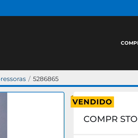
COM
essoras
5286865
VENDIDO
COMPR STO