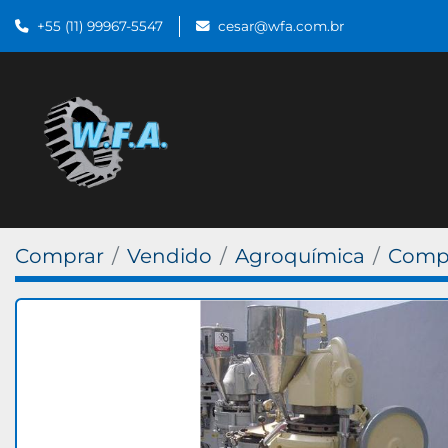
+55 (11) 99967-5547
cesar@wfa.com.br
Comprar
Vendido
Agroquímica
Compr