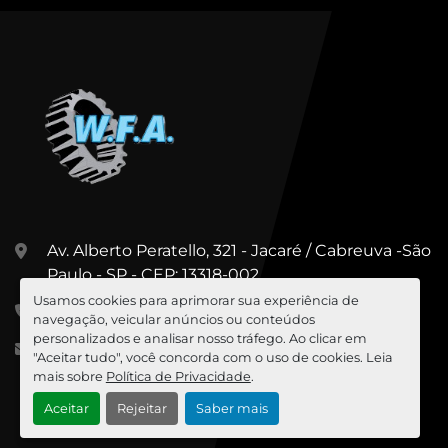
Av. Alberto Peratello, 321 - Jacaré / Cabreuva -São
Paulo - SP - CEP: 13318-002
Usamos cookies para aprimorar sua experiência de
+55 (11) 99967-5547
navegação, veicular anúncios ou conteúdos
personalizados e analisar nosso tráfego. Ao clicar em
cesar@wfa.com.br
"Aceitar tudo", você concorda com o uso de cookies. Leia
mais sobre
Política de Privacidade
.
Aceitar
Rejeitar
Saber mais