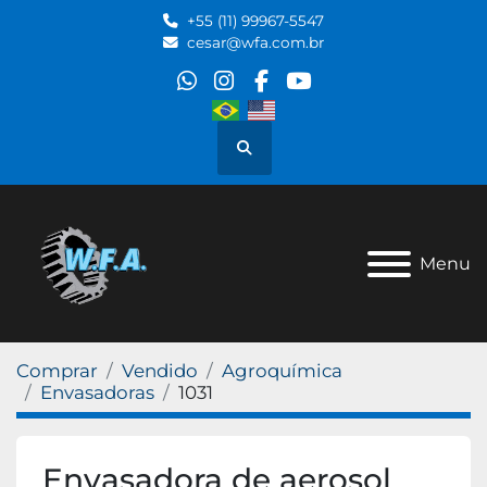
+55 (11) 99967-5547
cesar@wfa.com.br
whatsapp
instagram
facebook
youtube
Pesquisar
Menu
Comprar
Vendido
Agroquímica
Envasadoras
1031
Envasadora de aerosol