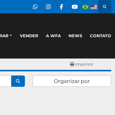
Pesqu
whatsapp
instagram
facebook
youtube
PRAR
VENDER
A WFA
NEWS
CONTATO
Imprimir
Organizar por