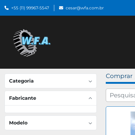
+55 (11) 99967-5547
cesar@wfa.com.br
Comprar
Categoria
Fabricante
Modelo