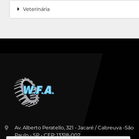
Veterinária
Av. Alberto Peratello, 321 - Jacaré / Cabreuva -São
Paulo - SP - CEP: 13318-002