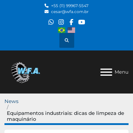
+55 (11) 99967-5547
cesar@wfa.com.br
whatsapp
instagram
facebook
youtube
Pesquisar
Menu
News
Equipamentos industriais: dicas de limpeza de
maquinário