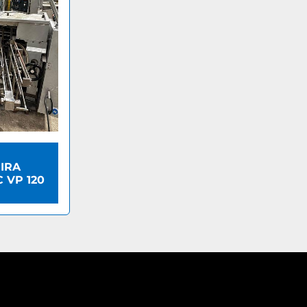
IRA
 VP 120