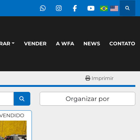
Pesqu
whatsapp
instagram
facebook
youtube
PRAR
VENDER
A WFA
NEWS
CONTATO
Imprimir
Organizar por
VENDIDO