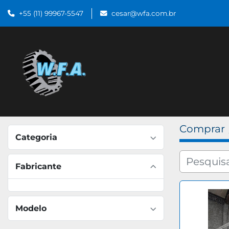
+55 (11) 99967-5547
cesar@wfa.com.br
Comprar
Categoria
Fabricante
Modelo