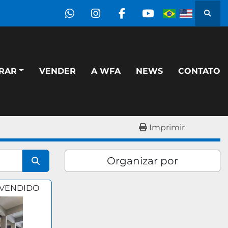
Pesqu
whatsapp
instagram
facebook
youtube
PRAR
VENDER
A WFA
NEWS
CONTATO
Imprimir
Organizar por
VENDIDO