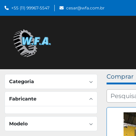
+55 (11) 99967-5547
cesar@wfa.com.br
Comprar
Categoria
Fabricante
Modelo