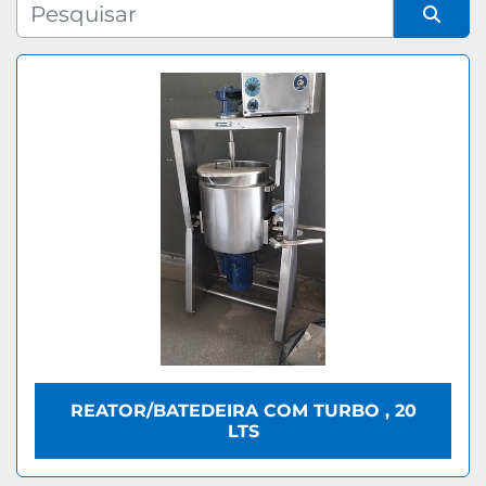
Fabricante
Organizar por
Modelo
REATOR/BATEDEIRA COM TURBO , 20
LTS