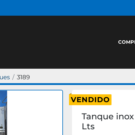
COM
ues
3189
VENDIDO
Tanque inox
Lts