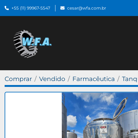
+55 (11) 99967-5547
cesar@wfa.com.br
Comprar
Vendido
Farmacêutica
Tanq