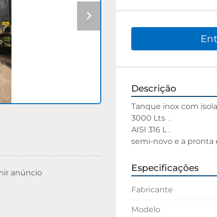
Ent
Descrição
Tanque inox com isolam
3000 Lts  .
AISI 316 L .
semi-novo e a pronta 
Especificações
mir anúncio
Fabricante
Modelo