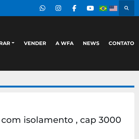
Pesqu
whatsapp
instagram
facebook
youtube
PRAR
VENDER
A WFA
NEWS
CONTATO
 com isolamento , cap 3000