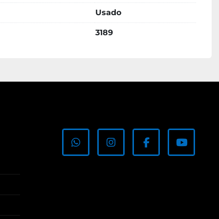
Usado
3189
whatsapp
instagram
facebook
youtub