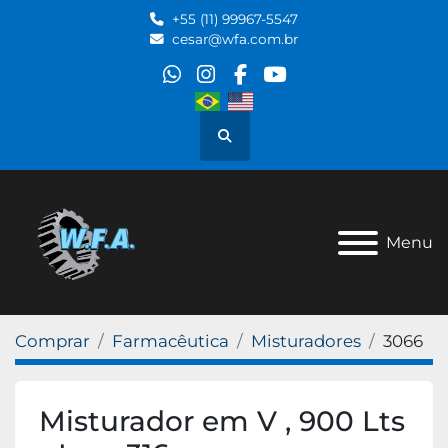
+55 (11) 99967-5547
cesar@wfa.com.br
whatsapp
instagram
facebook
youtube
Pesquisar
Menu
Comprar
Farmacêutica
Misturadores
3066
Misturador em V , 900 Lts