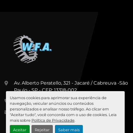
Av. Alberto Peratello, 321 - Jacaré / Cabreuva -São
Paulo - SP - CEP: 13318-002
Usamos cookies para aprimorar sua experiência de
+55 (11) 99967-5547
navegação, veicular anúncios ou conteúdos
personalizados e analisar nosso tráfego. Ao clicar em
cesar@wfa.com.br
"Aceitar tudo", você concorda com o uso de cookies. Leia
mais sobre
Política de Privacidade
.
Aceitar
Rejeitar
Saber mais