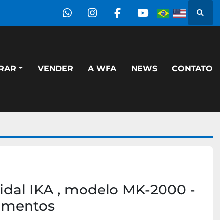
Pesqu
whatsapp
instagram
facebook
youtube
PRAR
VENDER
A WFA
NEWS
CONTATO
idal IKA , modelo MK-2000 -
amentos