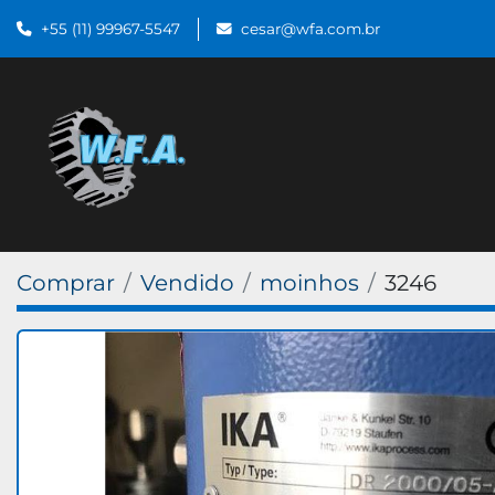
+55 (11) 99967-5547
cesar@wfa.com.br
Comprar
Vendido
moinhos
3246