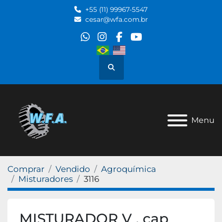
+55 (11) 99967-5547
cesar@wfa.com.br
whatsapp
instagram
facebook
youtube
Pesquisar
Menu
Comprar
Vendido
Agroquímica
Misturadores
3116
MISTURADOR V , cap