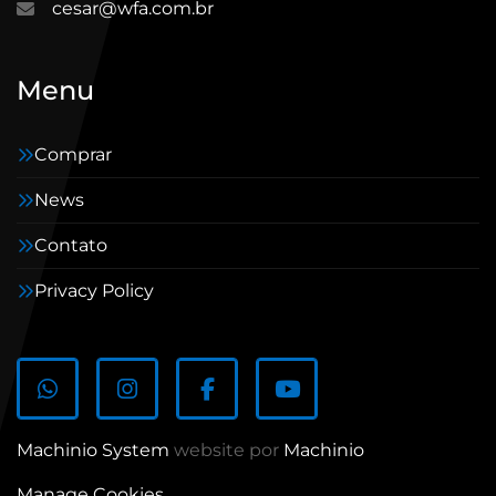
cesar@wfa.com.br
Menu
Comprar
News
Contato
Privacy Policy
whatsapp
instagram
facebook
youtube
Machinio System
website por
Machinio
Manage Cookies