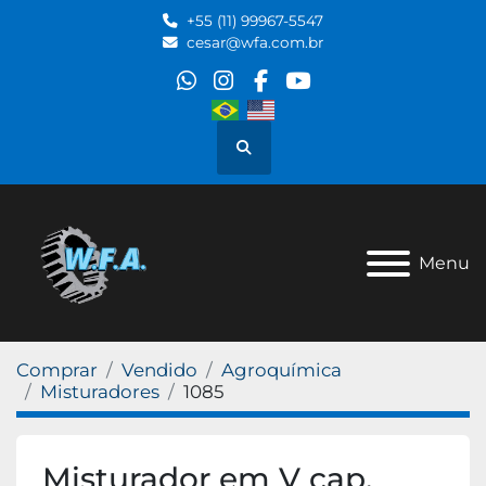
+55 (11) 99967-5547
cesar@wfa.com.br
whatsapp
instagram
facebook
youtube
Pesquisar
Menu
Comprar
Vendido
Agroquímica
Misturadores
1085
Misturador em V cap.