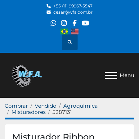
+55 (11) 99967-5547
cesar@wfa.com.br
whatsapp
instagram
facebook
youtube
Pesquisar
Menu
Comprar
Vendido
Agroquímica
Misturadores
5287131
Misturador Ribbon