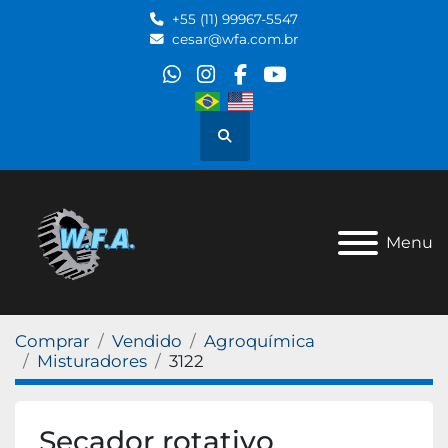
+55 (11) 99967-5547
cesar@wfa.com.br
whatsapp
instagram
facebook
youtube
Pesquisar
Menu
Comprar
Vendido
Agroquímica
Misturadores
3122
Secador rotativo