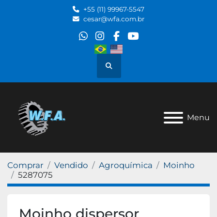
+55 (11) 99967-5547
cesar@wfa.com.br
whatsapp
instagram
facebook
youtube
Pesquisar
Menu
Comprar
Vendido
Agroquímica
Moinho
5287075
Moinho dispersor