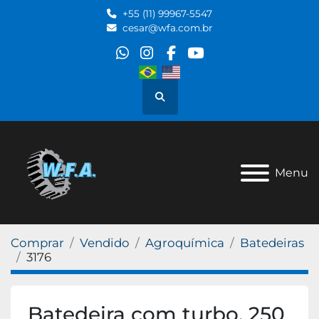
+55 (11) 99967-5547
cesar@wfa.com.br
whatsapp
instagram
facebook
youtube
Pesquisar
Menu
Comprar
Vendido
Agroquímica
Batedeiras
3176
Batedeira com turbo, 250