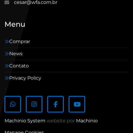
cesar@wfa.com.br
Menu
Comprar
News
Contato
Privacy Policy
whatsapp
instagram
facebook
youtube
Machinio System
website por
Machinio
Manage Cookies